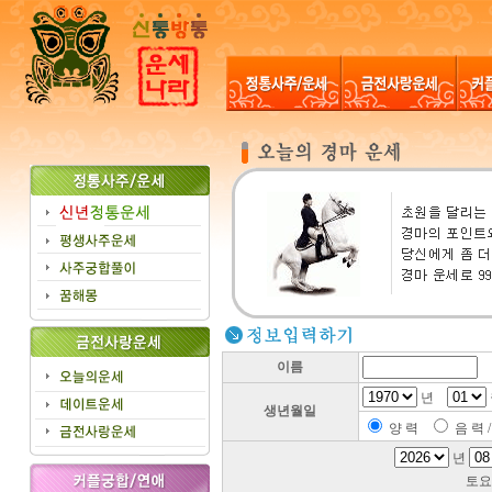
이름
년
생년월일
양 력
음 력 
년
토