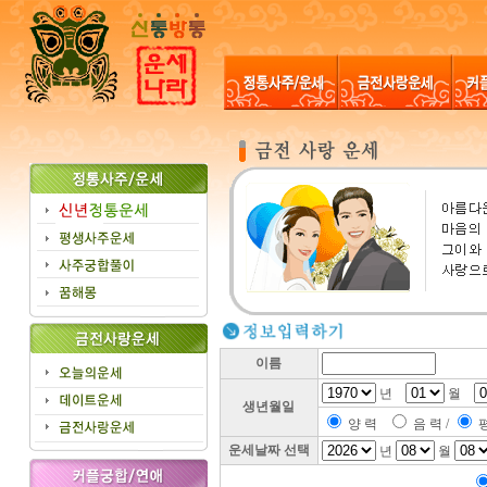
이름
년
월
생년월일
양 력
음 력 /
운세날짜 선택
년
월